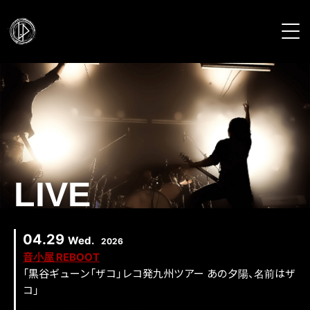
HOME
NEWS
PROFILE
LIVE
LIVE
DISCOGRAPHY
04.29
Wed.
2026
音小屋 REBOOT
VIDEO
「黒谷ギューン「ザコ」レコ発九州ツアー あの夕陽、名前はザ
コ」
GALLERY